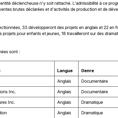
entité déclencheuse n'y soit rattaché. L'admissibilité à ce pr
de ventes brutes déclarées et d'activités de production et de d
lectionnées, 33 développeront des projets en anglais et 22 en f
 projets pour enfants et jeunes, 18 travailleront sur des drama
nées sont :
e
Langue
Genre
Anglais
Documentaire
ions Inc.
Anglais
Documentaire
ures Inc.
Anglais
Dramatique
ation
Anglais
Dramatique