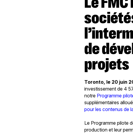
Le FMC investit 4,5 M$ dans 55
société
l’inter
de déve
projets
Toronto, le 20 juin 
investissement de 4 5
notre
Programme pilot
supplémentaires allou
pour les contenus de l
Le Programme pilote d
production et leur per