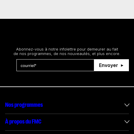
Restez au courant
Abonnez-vous à notre infolettre pour demeurer au fait
de nos programmes, de nos nouveautés, et plus encore.
Envoyer
Nos programmes
Mesures incitatives internationales
À propos du FMC