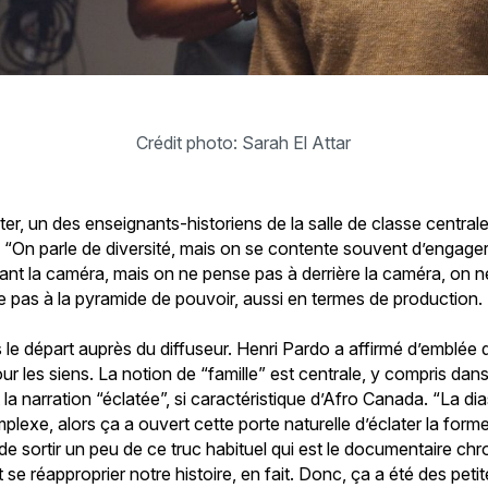
Crédit photo: Sarah El Attar
ter, un des enseignants-historiens de la salle de classe centra
: “On parle de diversité, mais on se contente souvent d’engager
vant la caméra, mais on ne pense pas à derrière la caméra, on n
se pas à la pyramide de pouvoir, aussi en termes de production.
le départ auprès du diffuseur. Henri Pardo a affirmé d’emblée qu’
our les siens. La notion de “famille” est centrale, y compris dan
la narration “éclatée”, si caractéristique d’Afro Canada. “La dia
plexe, alors ça a ouvert cette porte naturelle d’éclater la forme
 de sortir un peu de ce truc habituel qui est le documentaire ch
t se réapproprier notre histoire, en fait. Donc, ça a été des pe