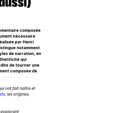
ocumentaire composée
olument nécessaire
éalisée par Henri
 distingue notamment
yles de narration, en
thenticité qui
édite de tourner une
rement composée de
i ont fait naître et
ets
, les origines,
n explorant