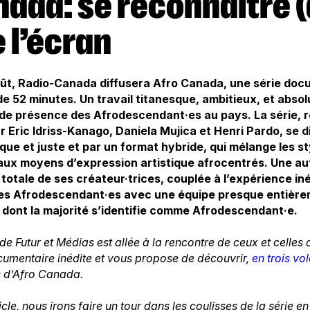
 l’écran
août, Radio-Canada diffusera Afro Canada, une série d
e 52 minutes. Un travail titanesque, ambitieux, et abs
 de présence des Afrodescendant·es au pays. La série, r
r Eric Idriss-Kanago, Daniela Mujica et Henri Pardo, se
que et juste et par un format hybride, qui mélange les st
e aux moyens d’expression artistique afrocentrés. Une au
é totale de ses créateur·trices, couplée à l’expérience in
e des Afrodescendant·es avec une équipe presque entiè
 dont la majorité s’identifie comme Afrodescendant·e.
e Futur et Médias est allée à la rencontre de ceux et celles qu
ocumentaire inédite et vous propose de découvrir,
en trois vol
s d’Afro Canada.
le, nous irons faire un tour dans les coulisses de la série e