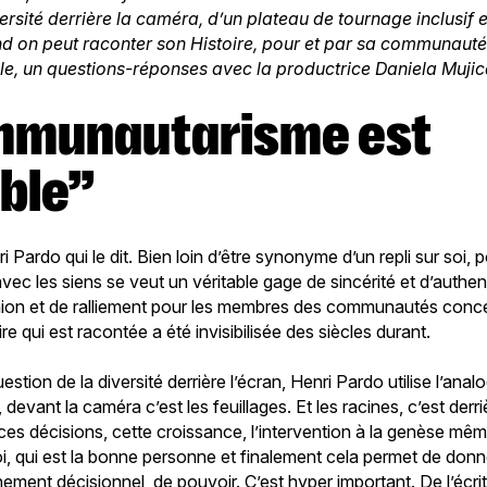
ersité derrière la caméra, d’un plateau de tournage inclusif e
 on peut raconter son Histoire, pour et par sa communauté
cle, un questions-réponses avec la productrice Daniela Mujic
ble”
ri Pardo qui le dit. Bien loin d’être synonyme d’un repli sur soi, p
vec les siens se veut un véritable gage de sincérité et d’authent
n et de ralliement pour les membres des communautés conce
re qui est racontée a été invisibilisée des siècles durant.
stion de la diversité derrière l’écran, Henri Pardo utilise l’analo
devant la caméra c’est les feuillages. Et les racines, c’est derr
es décisions, cette croissance, l’intervention à la genèse même
i, qui est la bonne personne et finalement cela permet de donner
ment décisionnel, de pouvoir. C’est hyper important. De l’écrit