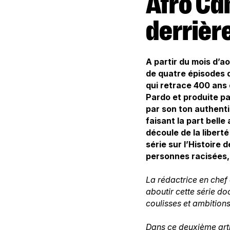
Afro Canada: se reconnaître (aussi)
derrière
A partir du mois d’
de quatre épisodes d
qui retrace 400 ans
Pardo et produite pa
par son ton authenti
faisant la part bell
découle de la libert
série sur l’Histoir
personnes racisées,
La rédactrice en chef d
aboutir cette série d
coulisses et ambition
Dans ce deuxième artic