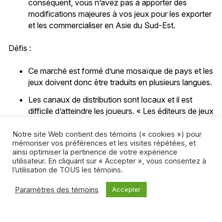
conséquent, vous n’avez pas à apporter des
modifications majeures à vos jeux pour les exporter
et les commercialiser en Asie du Sud-Est.
Défis :
Ce marché est formé d’une mosaïque de pays et les
jeux doivent donc être traduits en plusieurs langues.
Les canaux de distribution sont locaux et il est
difficile d’atteindre les joueurs. « Les éditeurs de jeux
ont développé de vastes publics cibles pour leurs
jeux, que ce soit par le commerce électronique, le
Notre site Web contient des témoins (« cookies ») pour
mémoriser vos préférences et les visites répétées, et
réseautage social ou la messagerie, et ils contrôlent
ainsi optimiser la pertinence de votre expérience
leurs canaux de distribution. Vous ne pouvez donc
utilisateur. En cliquant sur « Accepter », vous consentez à
pas simplement leur soumettre votre produit. Ils
l’utilisation de TOUS les témoins.
réservent leurs canaux à leurs propres produits »,
Paramètres des témoins
Accepter
explique Burns.
Les paiements se font localement, mais c’est très
fragmenté. Pour l’instant, il n’existe aucun mode de